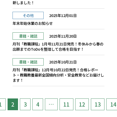
新しました！
その他
2025年12月01日
年末年始休業のお知らせ
書籍・雑誌
2025年11月20日
月刊「教職課程」1月号11月21日発売！冬休みから春の
出願までのToDoを整理して合格を目指す！
書籍・雑誌
2025年10月21日
月刊「教職課程」12月号10月22日発売！合格レポー
ト・教職教養最新全国傾向分析・安全教育などお届けし
ます！
1
2
3
4
…
11
12
13
14