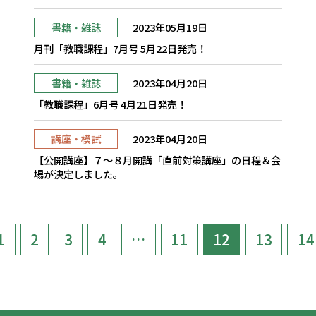
書籍・雑誌
2023年05月19日
月刊「教職課程」7月号 5月22日発売！
書籍・雑誌
2023年04月20日
「教職課程」6月号 4月21日発売！
講座・模試
2023年04月20日
【公開講座】７～８月開講「直前対策講座」の日程＆会
場が決定しました。
1
2
3
4
…
11
12
13
14