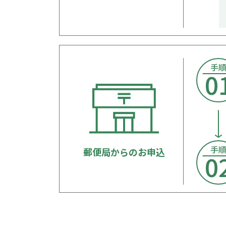
手
0
手
郵便局からのお申込
0