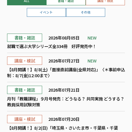
ALL
書籍・雑誌
講座・模試
イベント
その他
書籍・雑誌
2026年08月05日
NEW
就職で選ぶ大学シリーズ全334冊 好評発売中！
講座・模試
2026年07月27日
NEW
【8月開講！】8/8(土)「面接直前講座(全県対応)」〈＊事前申込
制：8/7(金)12:00まで〉
書籍・雑誌
2026年07月21日
月刊「教職課程」９月号発売：どうなる？ 共同実施 どうする？
教員採用試験対策
講座・模試
2026年07月20日
【8月開講！】8/2(日)「埼玉県・さいたま市・千葉県・千葉