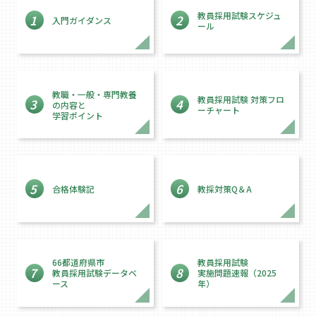
教員採用試験スケジュ
1
2
入門ガイダンス
ール
教職・一般・専門教養
教員採用試験 対策フロ
3
4
の内容と
ーチャート
学習ポイント
5
6
合格体験記
教採対策Q＆A
66都道府県市
教員採用試験
7
8
教員採用試験データベ
実施問題速報（2025
ース
年）