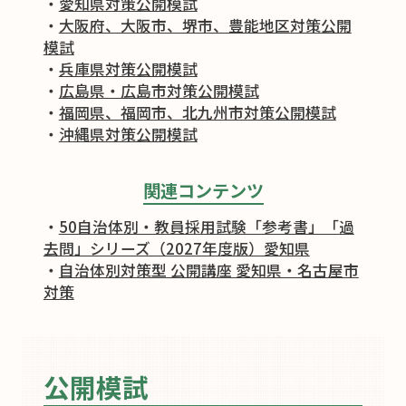
・
愛知県対策公開模試
・
大阪府、大阪市、堺市、豊能地区対策公開
模試
・
兵庫県対策公開模試
・
広島県・広島市対策公開模試
・
福岡県、福岡市、北九州市対策公開模試
・
沖縄県対策公開模試
関連コンテンツ
・
50自治体別・教員採用試験「参考書」「過
去問」シリーズ（2027年度版）愛知県
・
自治体別対策型 公開講座 愛知県・名古屋市
対策
公開模試